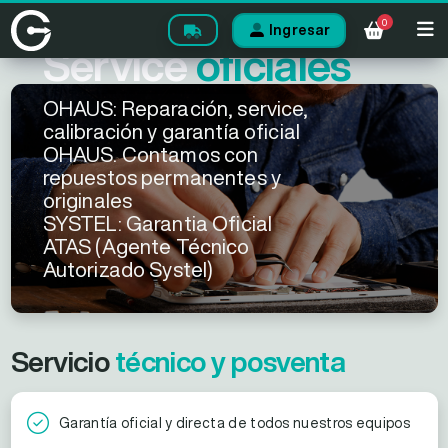
0
Ingresar
Service
oficiales
OHAUS: Reparación, service,
calibración y garantía oficial
OHAUS. Contamos con
repuestos permanentes y
originales
SYSTEL: Garantia Oficial
ATAS (Agente Técnico
Autorizado Systel)
Servicio
técnico y posventa
Garantía oficial y directa de todos nuestros equipos