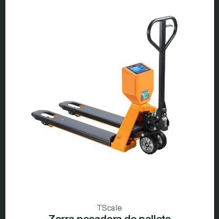
TScale
Zorra pesadora de pallets