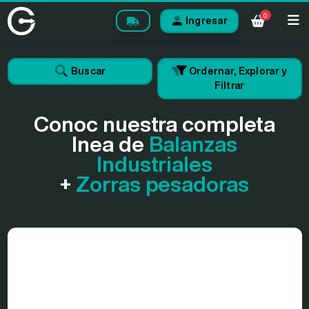
0
Ingresar
Buscar
Ordernar, Explorar y
Filtrar
Conoc nuestra completa
lnea de
Balanzas
Industriales
+
Zorras pesadoras