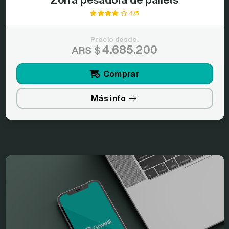
4/5
Precio desde:
4.685.200
ARS $
Comprar
Más info