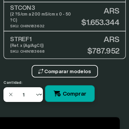
STCON3
ARS
(2 ?S/cm a 200 mS/cm x 0 - 50
?C)
$1.653.344
SKU: OHIN183632
ARS
STREF1
(Ref. x (Ag/AgCl))
$787.952
SKU: OHIN183668
Comparar modelos
Cantidad:
Comprar