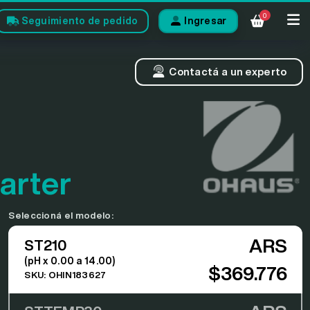
0
Seguimiento de pedido
Ingresar
Contactá a un experto
arter
Seleccioná el modelo:
ARS
ST210
(pH x 0.00 a 14.00)
$369.776
SKU: OHIN183627