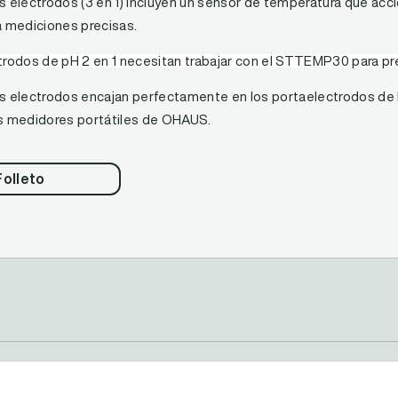
s electrodos (3 en 1) incluyen un sensor de temperatura que ac
a mediciones precisas.
trodos de pH 2 en 1 necesitan trabajar con el STTEMP30 para pre
s electrodos encajan perfectamente en los portaelectrodos de 
s medidores portátiles de OHAUS.
Folleto