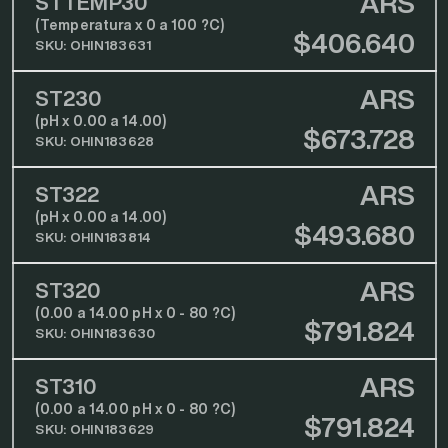
ARS
STTEMP30
(Temperatura x 0 a 100 ?C)
$406.640
SKU: OHIN183631
ARS
ST230
(pH x 0.00 a 14.00)
$673.728
SKU: OHIN183628
ARS
ST322
(pH x 0.00 a 14.00)
$493.680
SKU: OHIN183814
ARS
ST320
(0.00 a 14.00 pH x 0 - 80 ?C)
$791.824
SKU: OHIN183630
ARS
ST310
(0.00 a 14.00 pH x 0 - 80 ?C)
$791.824
SKU: OHIN183629