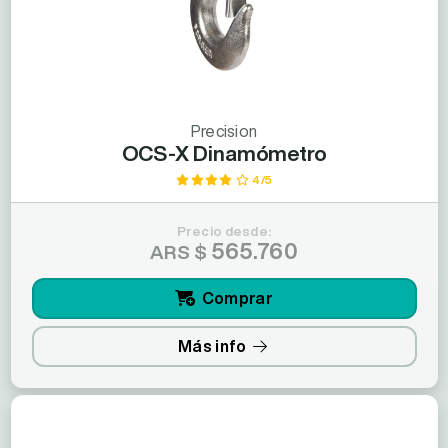
Precision
OCS-X Dinamómetro
4/5
Precio desde:
565.760
ARS $
Comprar
Más info