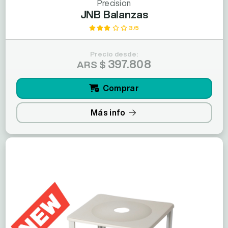
Precision
JNB Balanzas
3/5
Precio desde:
397.808
ARS $
Comprar
Más info