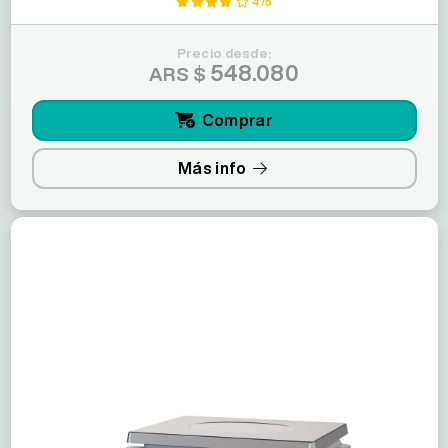
4/5
Precio desde:
548.080
ARS $
Comprar
Más info