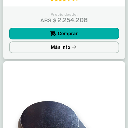
Precio desde:
2.254.208
ARS $
Comprar
Más info