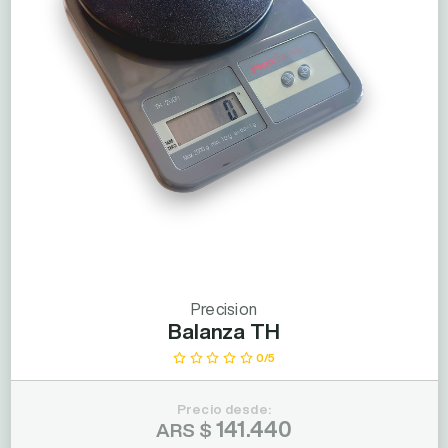
Precision
Balanza TH
0/5
Precio desde:
141.440
ARS $