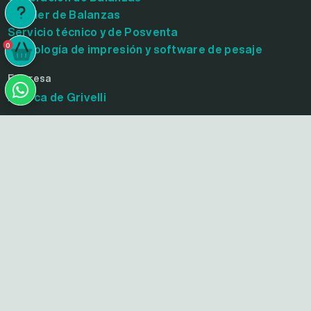
Alquiler de Balanzas
Servicio técnico y de Posventa
0
Tecnología de impresión y software de pesaje
0
Empresa
Acerca de Grivelli
Suscribite
y recibí todas nuestras novedades
© 2007-2026—GRIVELLI SRL
Grivelli SRL, es una empresa nacional dedicada a la comercialización,
comercialización, reparación, calibración y servicio técnico de