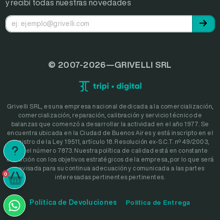
y recibí todas nuestras novedades
© 2007-2026—GRIVELLI SRL
Grivelli SRL, es una empresa nacional dedicada a la comercialización,
comercialización, reparación, calibración y servicio técnico de
balanzas que comenzó a desarrollar la actividad en el año 1977. Se
encuentra ubicada en la Ciudad de Buenos Aires y está inscripto en el
registro de la Ley 19511, artículo 18. Resolución ex-S.C.T. nº 49/2003,
bajo el número 7873. Nuestra política de calidad está en constante
evolución con los objetivos estratégicos de la empresa, por lo que será
revisada para su continua adecuación y comunicada a las partes
0
interesadas pertinentes pertinentes.
0
Política de Devoluciones
Política de Entrega