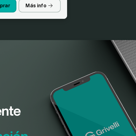
prar
Más info
nte