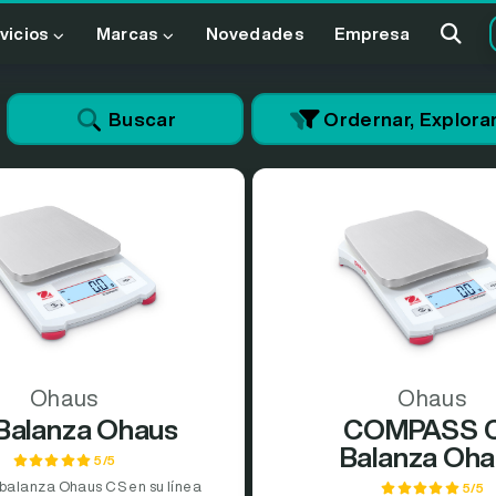
vicios
Marcas
Novedades
Empresa
Buscar
Ordernar, Explorar 
Ohaus
Ohaus
Balanza Ohaus
COMPASS 
Balanza Oh
5/5
 balanza Ohaus CS en su línea
5/5