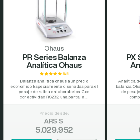
Ohaus
PR Series Balanza
PX 
Analítica Ohaus
An
5/5
Balanza analitica ohaus a un precio
Analítica d
económico. Especialmente diseñadas para el
balanza Oha
pesaje de rutina en laboratorios. Con
de pesaj
conectividad RS232, una pantalla ...
compe
Precio desde:
ARS $
5.029.952