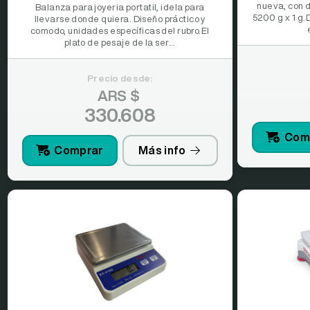
nueva, con d
Balanza para joyeria portatil, idela para
5200 g x 1 g.
llevarse donde quiera. Diseño práctico y
comodo, unidades específicas del rubro.El
plato de pesaje de la ser...
Precio desde:
ARS $
330.608
Com
Comprar
Más info