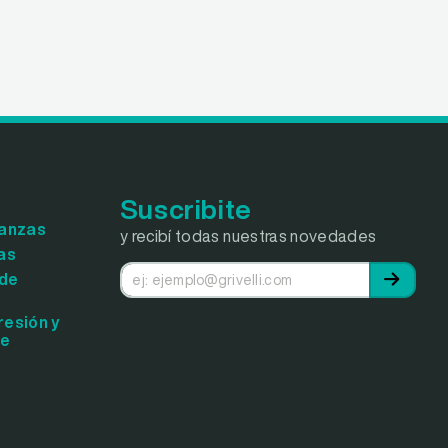
Suscribite
lanzas
y recibí todas nuestras novedades
as
 de
resión y
je