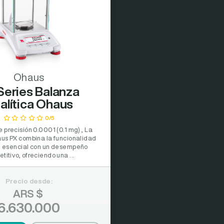
Ohaus
Series Balanza
alítica Ohaus
0/5
e precisión 0.0001 (0.1 mg) , La
us PX combina la funcionalidad
e esencial con un desempeño
titivo, ofreciendo una ...
Precio desde:
ARS $
6.630.000