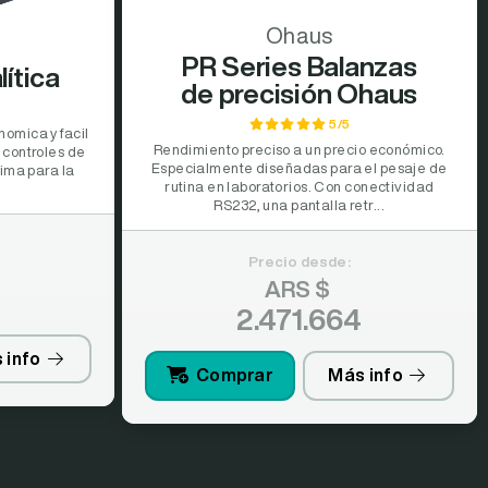
Ohaus
PR Series Balanzas
ítica
de precisión Ohaus
5/5
nomica y facil
Rendimiento preciso a un precio económico.
n controles de
Especialmente diseñadas para el pesaje de
ima para la
rutina en laboratorios. Con conectividad
RS232, una pantalla retr...
Precio desde:
ARS $
2.471.664
 info
Comprar
Más info