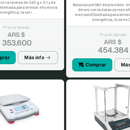
os versiones de 220 g x 0.1 y de
Balanza portátil de precisión. A
Diseñada para brindar eficiencia
dinero con la balanza mas ef
energética, la seri...
mercado!Diseñada para brinda
energética, la serie C
Precio desde:
ARS $
Precio desde:
353.600
ARS $
454.384
prar
Más info
Comprar
Más