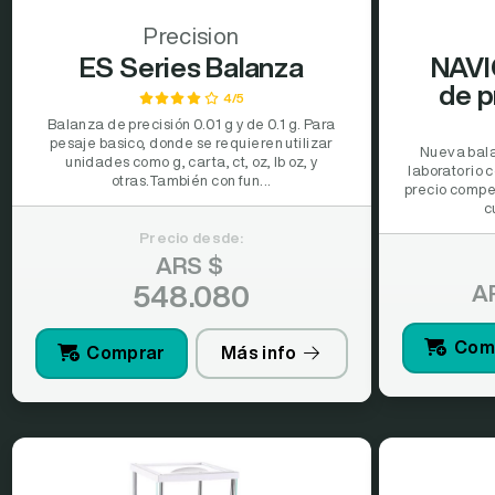
Precision
ES Series Balanza
NAVI
de p
4/5
Balanza de precisión 0.01 g y de 0.1 g. Para
pesaje basico, donde se requieren utilizar
Nueva bala
unidades como g, carta, ct, oz, lb oz, y
laboratorio 
otras.También con fun...
precio compe
c
Precio desde:
ARS $
548.080
A
Com
Comprar
Más info