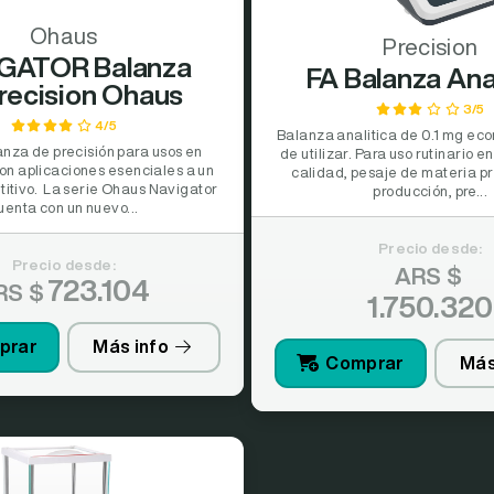
Ohaus
Precision
GATOR Balanza
FA Balanza Anal
recision Ohaus
3/5
4/5
Balanza analitica de 0.1 mg eco
nza de precisión para usos en
de utilizar. Para uso rutinario e
con aplicaciones esenciales a un
calidad, pesaje de materia pr
titivo. La serie Ohaus Navigator
producción, pre...
uenta con un nuevo...
Precio desde:
Precio desde:
ARS $
723.104
RS $
1.750.320
prar
Más info
Comprar
Más