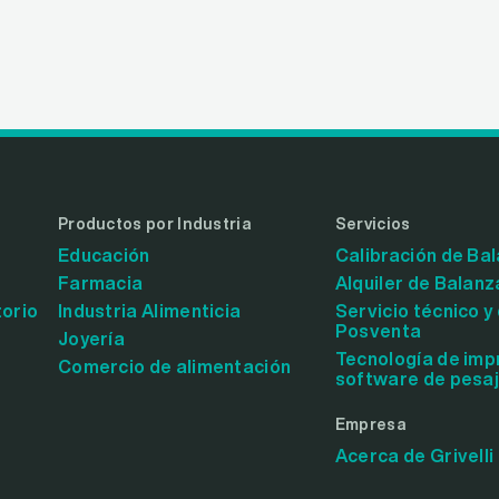
Productos por Industria
Servicios
Educación
Calibración de Ba
Farmacia
Alquiler de Balanz
torio
Industria Alimenticia
Servicio técnico y
Posventa
Joyería
Tecnología de imp
Comercio de alimentación
software de pesa
Empresa
Acerca de Grivelli