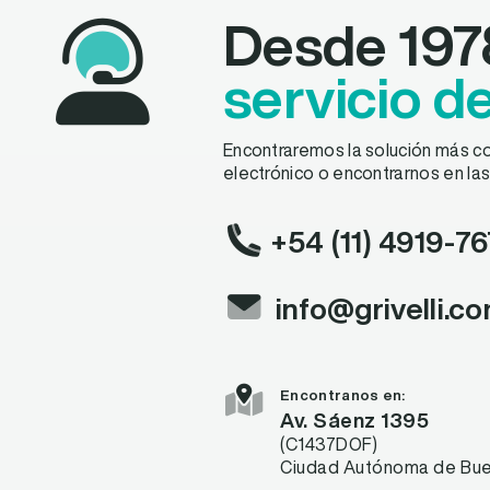
Desde 197
servicio d
Encontraremos la solución más co
electrónico o encontrarnos en las
+54 (11) 4919-7
info@grivelli.c
Encontranos en:
Av. Sáenz 1395
(C1437DOF)
Ciudad Autónoma de Buen