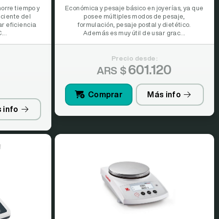
horre tiempo y
Económica y pesaje básico en joyerías, ya que
iciente del
posee múltiples modos de pesaje,
r eficiencia
formulación, pesaje postal y dietético.
...
Además es muy útil de usar grac...
Precio desde:
601.120
ARS $
Comprar
Más info
 info